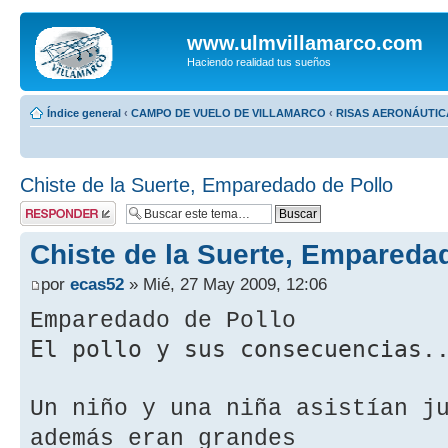
www.ulmvillamarco.com
Haciendo realidad tus sueños
Índice general
‹
CAMPO DE VUELO DE VILLAMARCO
‹
RISAS AERONÁUTIC
Chiste de la Suerte, Emparedado de Pollo
Publicar una
respuesta
Chiste de la Suerte, Empareda
por
ecas52
» Mié, 27 May 2009, 12:06
Emparedado de Pollo
El pollo y sus consecuencias.
Un niño y una niña asistían j
además eran grandes