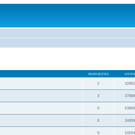
RESPUESTAS
VISTA
2
3280
3
3788
0
5380
0
2495
0
2455