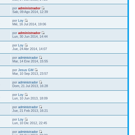
por
administrador
2
Sab, 09 Ago 2014, 12:39
por
Loy
1
Mié, 16 Jul 2014, 19:06
por
administrador
2
Lun, 30 Jun 2014, 14:44
por
Loy
6
Jue, 24 Abr 2014, 14:07
por
administrador
8
Mar, 14 Ene 2014, 15:55
por
Jesus GM
5
Mar, 10 Sep 2013, 23:57
por
administrador
4
Dom, 21 Jul 2013, 16:28
por
Loy
4
Lun, 10 Jun 2013, 18:09
por
administrador
3
Jue, 21 Feb 2013, 16:21
por
Loy
6
Lun, 10 Dic 2012, 22:45
por
administrador
2