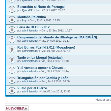
Excursión al Norte de Portugal
por
QuickDE
» Lun, 22 Oct 2012, 22:12
Montaña Palentina
por
Loy
» Dom, 21 Oct 2012, 13:25
Feria de BLOIS 2.012
por
administrador
» Dom, 23 Sep 2012, 14:57
Campeonato del Mundo de Ultraligeros (MARUGÁN).
por
administrador
» Vie, 24 Ago 2012, 01:13
Red Burros FLY-IN 2.012 (Mogadouro)
por
administrador
» Mié, 01 Ago 2012, 00:48
Tarde en La Morgal (Asturias).
por
administrador
» Vie, 20 Jul 2012, 01:48
Y si vamos a comer a Chaves...
por
administrador
» Vie, 20 Jul 2012, 01:14
Triangulación por Castilla y León.
por
administrador
» Sab, 14 Jul 2012, 16:36
Vuelo por el Bierzo.
por
administrador
» Mar, 05 Jun 2012, 22:42
Mostrar tem
Publicar un nuevo
tema