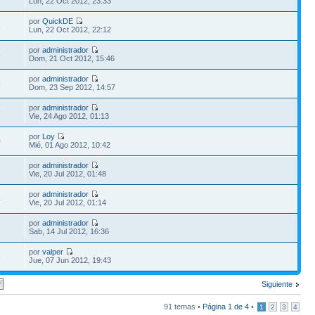
Lun, 22 Oct 2012, 23:33
por
QuickDE
3
Lun, 22 Oct 2012, 22:12
por
administrador
5
Dom, 21 Oct 2012, 15:46
por
administrador
9
Dom, 23 Sep 2012, 14:57
por
administrador
9
Vie, 24 Ago 2012, 01:13
por
Loy
0
Mié, 01 Ago 2012, 10:42
por
administrador
1
Vie, 20 Jul 2012, 01:48
por
administrador
4
Vie, 20 Jul 2012, 01:14
por
administrador
8
Sab, 14 Jul 2012, 16:36
por
valper
3
Jue, 07 Jun 2012, 19:43
Siguiente
91 temas •
Página
1
de
4
•
1
2
3
4