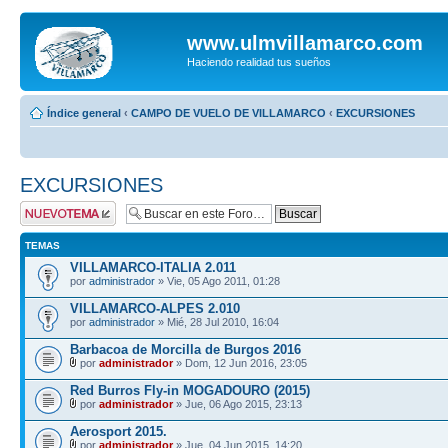
www.ulmvillamarco.com
Haciendo realidad tus sueños
Índice general
‹
CAMPO DE VUELO DE VILLAMARCO
‹
EXCURSIONES
EXCURSIONES
Publicar un nuevo
tema
TEMAS
VILLAMARCO-ITALIA 2.011
por
administrador
» Vie, 05 Ago 2011, 01:28
VILLAMARCO-ALPES 2.010
por
administrador
» Mié, 28 Jul 2010, 16:04
Barbacoa de Morcilla de Burgos 2016
por
administrador
» Dom, 12 Jun 2016, 23:05
Red Burros Fly-in MOGADOURO (2015)
por
administrador
» Jue, 06 Ago 2015, 23:13
Aerosport 2015.
por
administrador
» Jue, 04 Jun 2015, 14:20