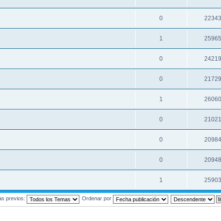
0
2234
1
2596
0
2421
0
2172
1
2606
0
2102
0
2098
0
2094
1
2590
as previos:
Ordenar por