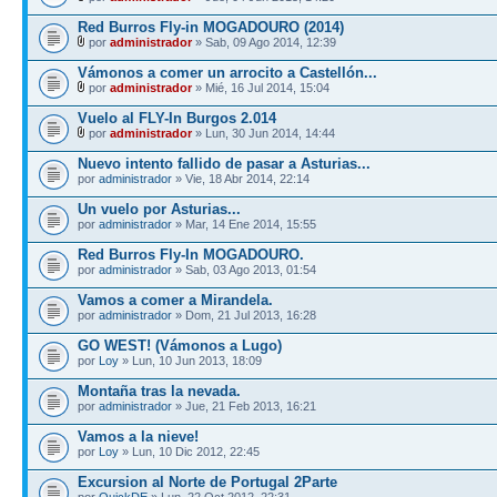
Red Burros Fly-in MOGADOURO (2014)
por
administrador
» Sab, 09 Ago 2014, 12:39
Vámonos a comer un arrocito a Castellón...
por
administrador
» Mié, 16 Jul 2014, 15:04
Vuelo al FLY-In Burgos 2.014
por
administrador
» Lun, 30 Jun 2014, 14:44
Nuevo intento fallido de pasar a Asturias...
por
administrador
» Vie, 18 Abr 2014, 22:14
Un vuelo por Asturias...
por
administrador
» Mar, 14 Ene 2014, 15:55
Red Burros Fly-In MOGADOURO.
por
administrador
» Sab, 03 Ago 2013, 01:54
Vamos a comer a Mirandela.
por
administrador
» Dom, 21 Jul 2013, 16:28
GO WEST! (Vámonos a Lugo)
por
Loy
» Lun, 10 Jun 2013, 18:09
Montaña tras la nevada.
por
administrador
» Jue, 21 Feb 2013, 16:21
Vamos a la nieve!
por
Loy
» Lun, 10 Dic 2012, 22:45
Excursion al Norte de Portugal 2Parte
por
QuickDE
» Lun, 22 Oct 2012, 22:31