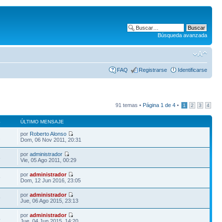
Búsqueda avanzada
FAQ
Registrarse
Identificarse
91 temas •
Página
1
de
4
•
1
2
3
4
S
ÚLTIMO MENSAJE
por
Roberto Alonso
2
Dom, 06 Nov 2011, 20:31
por
administrador
8
Vie, 05 Ago 2011, 00:29
por
administrador
9
Dom, 12 Jun 2016, 23:05
por
administrador
9
Jue, 06 Ago 2015, 23:13
por
administrador
4
Jue, 04 Jun 2015, 14:20