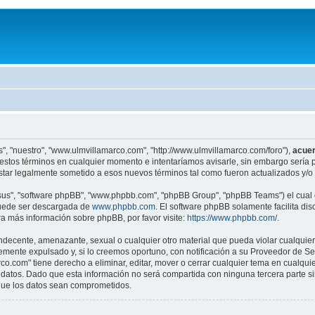
", "nuestro", "www.ulmvillamarco.com", "http://www.ulmvillamarco.com/foro"),
acue
estos términos en cualquier momento e intentaríamos avisarle, sin embargo sería p
tar legalmente sometido a esos nuevos términos tal como fueron actualizados y/o
"sus", "software phpBB", "www.phpbb.com", "phpBB Group", "phpBB Teams") el cual e
puede ser descargada de
www.phpbb.com
. El software phpBB solamente facilita di
 más información sobre phpBB, por favor visite:
https://www.phpbb.com/
.
ndecente, amenazante, sexual o cualquier otro material que pueda violar cualquier
nte expulsado y, si lo creemos oportuno, con notificación a su Proveedor de Servi
o.com" tiene derecho a eliminar, editar, mover o cerrar cualquier tema en cual
atos. Dado que esta información no será compartida con ninguna tercera parte s
 que los datos sean comprometidos.