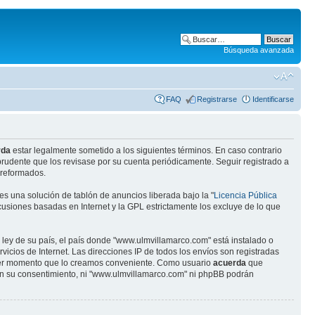
Búsqueda avanzada
FAQ
Registrarse
Identificarse
rda
estar legalmente sometido a los siguientes términos. En caso contrario
rudente que los revisase por su cuenta periódicamente. Seguir registrado a
 reformados.
s una solución de tablón de anuncios liberada bajo la "
Licencia Pública
scusiones basadas en Internet y la GPL estrictamente los excluye de lo que
 ley de su país, el país donde "www.ulmvillamarco.com" está instalado o
cios de Internet. Las direcciones IP de todos los envíos son registradas
quier momento que lo creamos conveniente. Como usuario
acuerda
que
in su consentimiento, ni "www.ulmvillamarco.com" ni phpBB podrán