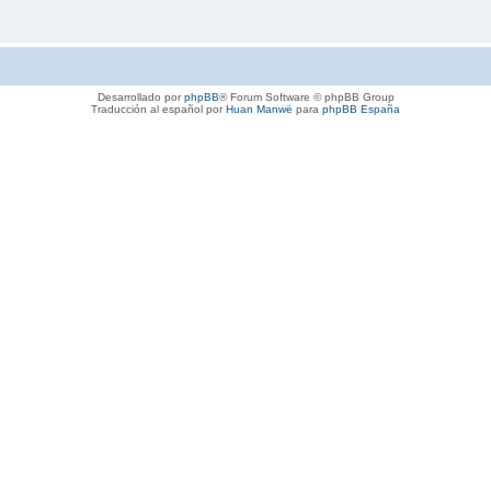
Desarrollado por
phpBB
® Forum Software © phpBB Group
Traducción al español por
Huan Manwë
para
phpBB España