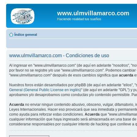
www.ulmvillamarco.com
Haciendo realidad tus sueños
Índice general
www.ulmvillamarco.com - Condiciones de uso
Al ingresar en "www.ulmvillamarco.com" (de aquí en adelante "nosotros", "nos
por favor no se registre y/o use "www.ulmvillamarco.com". Podemos cambiar 
"www.ulmvillamarco.com" después de esos cambios significa que
acuerda
es
Nuestros foros están desarrollados por phpBB (de aquí en adelante "ellos", 
General (General Public License en inglés)
" (de aquí en adelante "GPL") y 
aprobamos y/o desaprobamos como conductas y/o contenido permisible. Para
Acuerda
no enviar ningun contenido abusivo, obsceno, vulgar, difamatorio, i
Leyes Internacionales. Hacer eso provocará que sea inmediata y permanenteme
como ayuda para reforzar estas condiciones.
Acuerda
que "www.ulmvillamarc
cualquier información que haya ingresado será almacenada en una base de d
considerarse responsables por cualquier intento de hacking que conlleve a