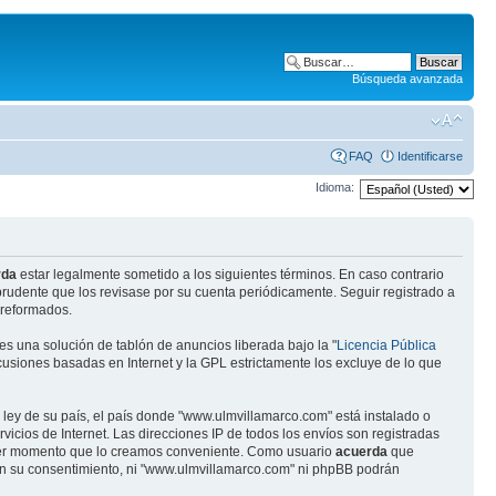
Búsqueda avanzada
FAQ
Identificarse
Idioma:
rda
estar legalmente sometido a los siguientes términos. En caso contrario
rudente que los revisase por su cuenta periódicamente. Seguir registrado a
 reformados.
s una solución de tablón de anuncios liberada bajo la "
Licencia Pública
scusiones basadas en Internet y la GPL estrictamente los excluye de lo que
 ley de su país, el país donde "www.ulmvillamarco.com" está instalado o
cios de Internet. Las direcciones IP de todos los envíos son registradas
quier momento que lo creamos conveniente. Como usuario
acuerda
que
in su consentimiento, ni "www.ulmvillamarco.com" ni phpBB podrán