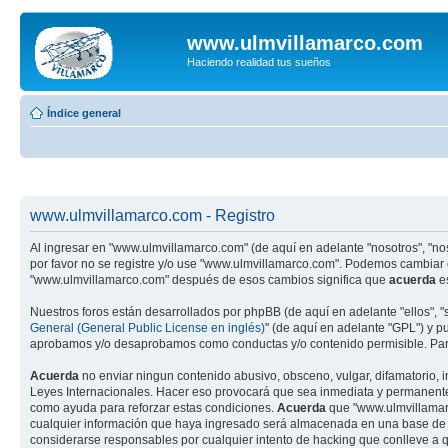
www.ulmvillamarco.com
Haciendo realidad tus sueños
Índice general
www.ulmvillamarco.com - Registro
Al ingresar en "www.ulmvillamarco.com" (de aquí en adelante "nosotros", "nos
por favor no se registre y/o use "www.ulmvillamarco.com". Podemos cambiar 
"www.ulmvillamarco.com" después de esos cambios significa que
acuerda
es
Nuestros foros están desarrollados por phpBB (de aquí en adelante "ellos", 
General (General Public License en inglés)
" (de aquí en adelante "GPL") y 
aprobamos y/o desaprobamos como conductas y/o contenido permisible. Para
Acuerda
no enviar ningun contenido abusivo, obsceno, vulgar, difamatorio, i
Leyes Internacionales. Hacer eso provocará que sea inmediata y permanenteme
como ayuda para reforzar estas condiciones.
Acuerda
que "www.ulmvillamarc
cualquier información que haya ingresado será almacenada en una base de d
considerarse responsables por cualquier intento de hacking que conlleve a