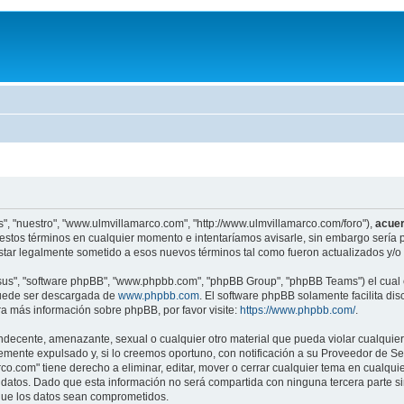
", "nuestro", "www.ulmvillamarco.com", "http://www.ulmvillamarco.com/foro"),
acue
estos términos en cualquier momento e intentaríamos avisarle, sin embargo sería p
tar legalmente sometido a esos nuevos términos tal como fueron actualizados y/o
"sus", "software phpBB", "www.phpbb.com", "phpBB Group", "phpBB Teams") el cual e
puede ser descargada de
www.phpbb.com
. El software phpBB solamente facilita di
 más información sobre phpBB, por favor visite:
https://www.phpbb.com/
.
ndecente, amenazante, sexual o cualquier otro material que pueda violar cualquier
nte expulsado y, si lo creemos oportuno, con notificación a su Proveedor de Servi
o.com" tiene derecho a eliminar, editar, mover o cerrar cualquier tema en cual
atos. Dado que esta información no será compartida con ninguna tercera parte s
 que los datos sean comprometidos.