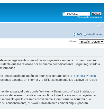
Búsqueda avanzada
FAQ
Identificarse
Idioma:
rda
estar legalmente sometido a los siguientes términos. En caso contrario
rudente que los revisase por su cuenta periódicamente. Seguir registrado a
 reformados.
s una solución de tablón de anuncios liberada bajo la "
Licencia Pública
scusiones basadas en Internet y la GPL estrictamente los excluye de lo que
 ley de su país, el país donde "www.ulmvillamarco.com" está instalado o
cios de Internet. Las direcciones IP de todos los envíos son registradas
quier momento que lo creamos conveniente. Como usuario
acuerda
que
in su consentimiento, ni "www.ulmvillamarco.com" ni phpBB podrán