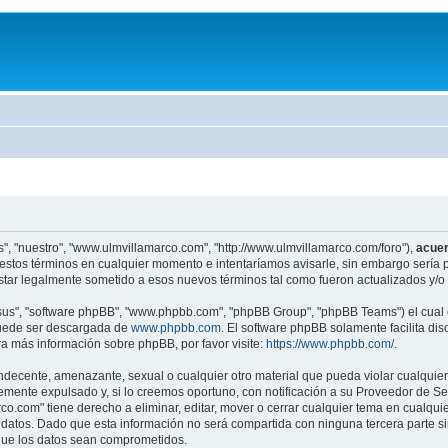
", "nuestro", "www.ulmvillamarco.com", "http://www.ulmvillamarco.com/foro"),
acue
estos términos en cualquier momento e intentaríamos avisarle, sin embargo sería p
tar legalmente sometido a esos nuevos términos tal como fueron actualizados y/o
"sus", "software phpBB", "www.phpbb.com", "phpBB Group", "phpBB Teams") el cual e
puede ser descargada de
www.phpbb.com
. El software phpBB solamente facilita di
 más información sobre phpBB, por favor visite:
https://www.phpbb.com/
.
ndecente, amenazante, sexual o cualquier otro material que pueda violar cualquier
nte expulsado y, si lo creemos oportuno, con notificación a su Proveedor de Servi
o.com" tiene derecho a eliminar, editar, mover o cerrar cualquier tema en cual
atos. Dado que esta información no será compartida con ninguna tercera parte s
 que los datos sean comprometidos.