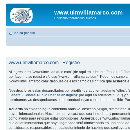
www.ulmvillamarco.com
Haciendo realidad tus sueños
Índice general
www.ulmvillamarco.com - Registro
Al ingresar en "www.ulmvillamarco.com" (de aquí en adelante "nosotros", "nos
por favor no se registre y/o use "www.ulmvillamarco.com". Podemos cambiar 
"www.ulmvillamarco.com" después de esos cambios significa que
acuerda
es
Nuestros foros están desarrollados por phpBB (de aquí en adelante "ellos", 
General (General Public License en inglés)
" (de aquí en adelante "GPL") y 
aprobamos y/o desaprobamos como conductas y/o contenido permisible. Para
Acuerda
no enviar ningun contenido abusivo, obsceno, vulgar, difamatorio, i
Leyes Internacionales. Hacer eso provocará que sea inmediata y permanenteme
como ayuda para reforzar estas condiciones.
Acuerda
que "www.ulmvillamarc
cualquier información que haya ingresado será almacenada en una base de d
considerarse responsables por cualquier intento de hacking que conlleve a