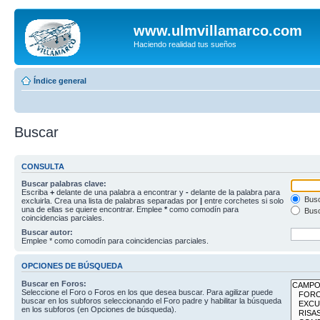
www.ulmvillamarco.com
Haciendo realidad tus sueños
Índice general
Buscar
CONSULTA
Buscar palabras clave:
Escriba
+
delante de una palabra a encontrar y
-
delante de la palabra para
Busc
excluirla. Crea una lista de palabras separadas por
|
entre corchetes si solo
una de ellas se quiere encontrar. Emplee
*
como comodín para
Busc
coincidencias parciales.
Buscar autor:
Emplee * como comodín para coincidencias parciales.
OPCIONES DE BÚSQUEDA
Buscar en Foros:
Seleccione el Foro o Foros en los que desea buscar. Para agilizar puede
buscar en los subforos seleccionando el Foro padre y habilitar la búsqueda
en los subforos (en Opciones de búsqueda).