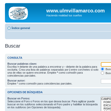
www.ulmvillamarco.com
Haciendo realidad tus sueños
Índice general
Buscar
CONSULTA
Buscar palabras clave:
Escriba
+
delante de una palabra a encontrar y
-
delante de la palabra para
Busc
excluirla. Crea una lista de palabras separadas por
|
entre corchetes si solo
una de ellas se quiere encontrar. Emplee
*
como comodín para
Busc
coincidencias parciales.
Buscar autor:
Emplee * como comodín para coincidencias parciales.
OPCIONES DE BÚSQUEDA
Buscar en Foros:
Seleccione el Foro o Foros en los que desea buscar. Para agilizar puede
buscar en los subforos seleccionando el Foro padre y habilitar la búsqueda
en los subforos (en Opciones de búsqueda).