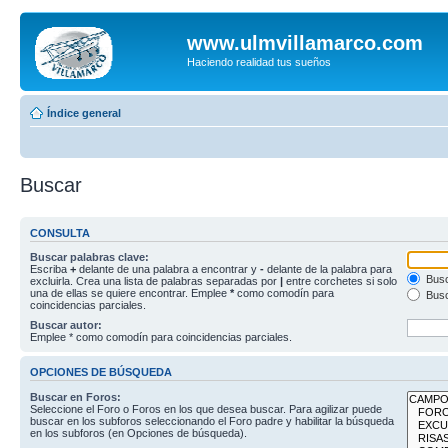
www.ulmvillamarco.com
Haciendo realidad tus sueños
Índice general
Buscar
CONSULTA
Buscar palabras clave:
Escriba
+
delante de una palabra a encontrar y
-
delante de la palabra para
Busc
excluirla. Crea una lista de palabras separadas por
|
entre corchetes si solo
una de ellas se quiere encontrar. Emplee
*
como comodín para
Busc
coincidencias parciales.
Buscar autor:
Emplee * como comodín para coincidencias parciales.
OPCIONES DE BÚSQUEDA
Buscar en Foros:
Seleccione el Foro o Foros en los que desea buscar. Para agilizar puede
buscar en los subforos seleccionando el Foro padre y habilitar la búsqueda
en los subforos (en Opciones de búsqueda).