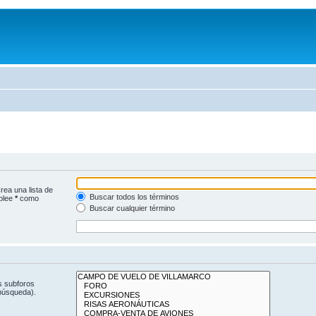
rea una lista de
Buscar todos los términos
mplee
*
como
Buscar cualquier término
s subforos
 búsqueda).