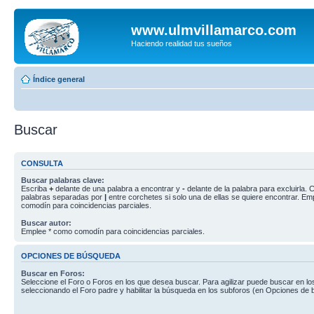
www.ulmvillamarco.com
Haciendo realidad tus sueños
Índice general
Buscar
CONSULTA
Buscar palabras clave:
Escriba
+
delante de una palabra a encontrar y
-
delante de la palabra para excluirla. C
palabras separadas por
|
entre corchetes si solo una de ellas se quiere encontrar. E
comodín para coincidencias parciales.
Buscar autor:
Emplee * como comodín para coincidencias parciales.
OPCIONES DE BÚSQUEDA
Buscar en Foros:
Seleccione el Foro o Foros en los que desea buscar. Para agilizar puede buscar en lo
seleccionando el Foro padre y habilitar la búsqueda en los subforos (en Opciones de