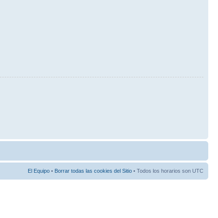
El Equipo
•
Borrar todas las cookies del Sitio
• Todos los horarios son UTC