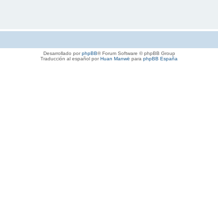
Desarrollado por
phpBB
® Forum Software © phpBB Group
Traducción al español por
Huan Manwë
para
phpBB España