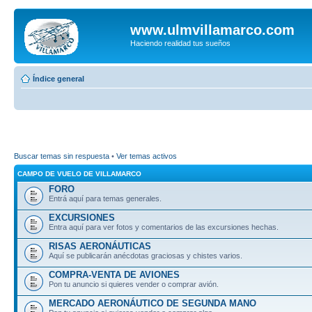
www.ulmvillamarco.com
Haciendo realidad tus sueños
Índice general
Buscar temas sin respuesta
•
Ver temas activos
CAMPO DE VUELO DE VILLAMARCO
FORO
Entrá aquí para temas generales.
EXCURSIONES
Entra aquí para ver fotos y comentarios de las excursiones hechas.
RISAS AERONÁUTICAS
Aquí se publicarán anécdotas graciosas y chistes varios.
COMPRA-VENTA DE AVIONES
Pon tu anuncio si quieres vender o comprar avión.
MERCADO AERONÁUTICO DE SEGUNDA MANO