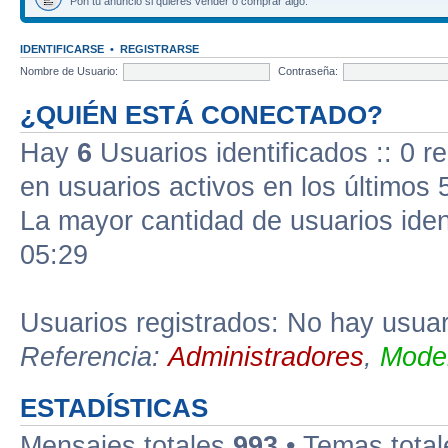
Pon tu anuncio si quieres vender o comprar algo.
IDENTIFICARSE
•
REGISTRARSE
Nombre de Usuario:
Contraseña:
¿QUIÉN ESTÁ CONECTADO?
Hay
6
Usuarios identificados :: 0 r
en usuarios activos en los últimos 
La mayor cantidad de usuarios iden
05:29
Usuarios registrados: No hay usuari
Referencia:
Administradores
,
Moder
ESTADÍSTICAS
Mensajes totales
993
• Temas tota