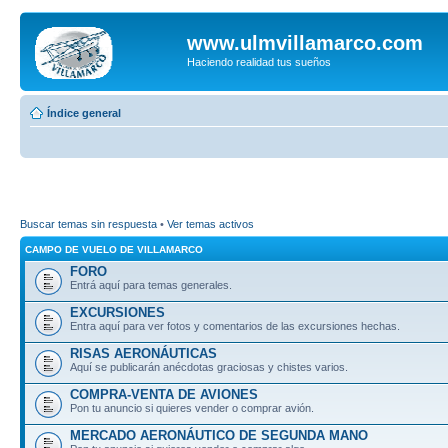
www.ulmvillamarco.com
Haciendo realidad tus sueños
Índice general
Buscar temas sin respuesta
•
Ver temas activos
CAMPO DE VUELO DE VILLAMARCO
FORO
Entrá aquí para temas generales.
EXCURSIONES
Entra aquí para ver fotos y comentarios de las excursiones hechas.
RISAS AERONÁUTICAS
Aquí se publicarán anécdotas graciosas y chistes varios.
COMPRA-VENTA DE AVIONES
Pon tu anuncio si quieres vender o comprar avión.
MERCADO AERONÁUTICO DE SEGUNDA MANO