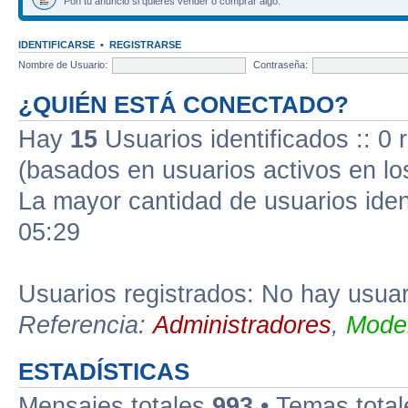
Pon tu anuncio si quieres vender o comprar algo.
IDENTIFICARSE
•
REGISTRARSE
Nombre de Usuario:
Contraseña:
¿QUIÉN ESTÁ CONECTADO?
Hay
15
Usuarios identificados :: 0 
(basados en usuarios activos en lo
La mayor cantidad de usuarios iden
05:29
Usuarios registrados: No hay usuari
Referencia:
Administradores
,
Moder
ESTADÍSTICAS
Mensajes totales
993
• Temas tota