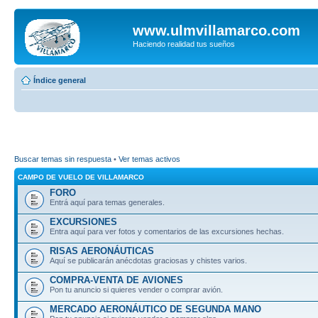
www.ulmvillamarco.com
Haciendo realidad tus sueños
Índice general
Buscar temas sin respuesta
•
Ver temas activos
CAMPO DE VUELO DE VILLAMARCO
FORO
Entrá aquí para temas generales.
EXCURSIONES
Entra aquí para ver fotos y comentarios de las excursiones hechas.
RISAS AERONÁUTICAS
Aquí se publicarán anécdotas graciosas y chistes varios.
COMPRA-VENTA DE AVIONES
Pon tu anuncio si quieres vender o comprar avión.
MERCADO AERONÁUTICO DE SEGUNDA MANO