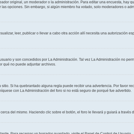
dor original, un moderador o la administración. Para editar una encuesta, hay que
ar las opciones. Sin embargo, si algún miembro ha votado, solo moderadores o admi
sualizar, leer, publicar o llevar a cabo otra acción allí necesita una autorizació
usuario y son concedidos por La Administración. Tal vez La Administración no permi
r qué no puede adjuntar archivos.
 sitio. Si ha quebrantado alguna regla puede recibir una advertencia. Por favor re
íquese con La Administración del foro si no está seguro de porqué fue advertido.
cerca del mismo. Haciendo clic sobre el botón, el foro le llevará y guiará a través 
arde. Para recargar un borrador guardado, visite el Panel de Control de Usuario.