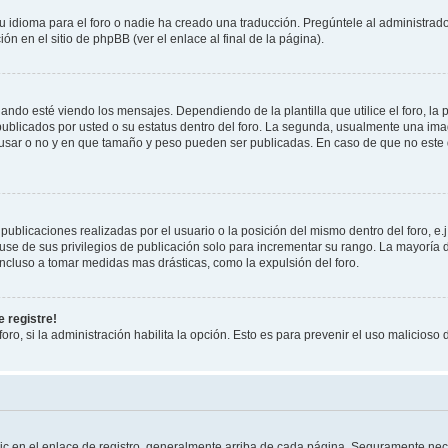
 idioma para el foro o nadie ha creado una traducción. Pregúntele al administrador
n en el sitio de phpBB (ver el enlace al final de la página).
 esté viendo los mensajes. Dependiendo de la plantilla que utilice el foro, la p
 publicados por usted o su estatus dentro del foro. La segunda, usualmente una 
 usar o no y en que tamaño y peso pueden ser publicadas. En caso de que no este
ublicaciones realizadas por el usuario o la posición del mismo dentro del foro, 
use de sus privilegios de publicación solo para incrementar su rango. La mayoría d
ncluso a tomar medidas mas drásticas, como la expulsión del foro.
 registre!
oro, si la administración habilita la opción. Esto es para prevenir el uso malicios
ic en el enlace de registro, generalmente arriba de cada página. Seguramente nece