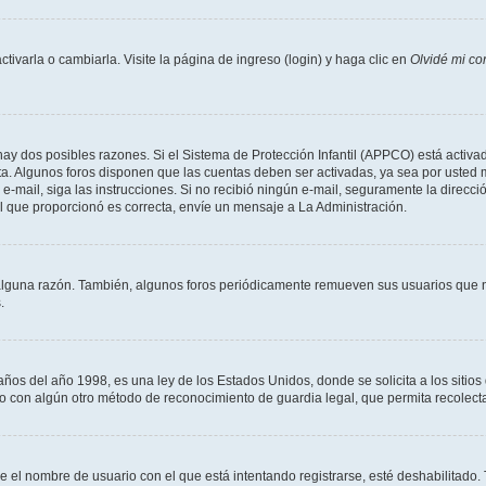
varla o cambiarla. Visite la página de ingreso (login) y haga clic en
Olvidé mi co
hay dos posibles razones. Si el Sistema de Protección Infantil (APPCO) está activad
ta. Algunos foros disponen que las cuentas deben ser activadas, ya sea por usted 
un e-mail, siga las instrucciones. Si no recibió ningún e-mail, seguramente la direc
ail que proporcionó es correcta, envíe un mensaje a La Administración.
alguna razón. También, algunos foros periódicamente remueven sus usuarios que n
.
 del año 1998, es una ley de los Estados Unidos, donde se solicita a los sitios de
es o con algún otro método de reconocimiento de guardia legal, que permita recolec
ue el nombre de usuario con el que está intentando registrarse, esté deshabilitado