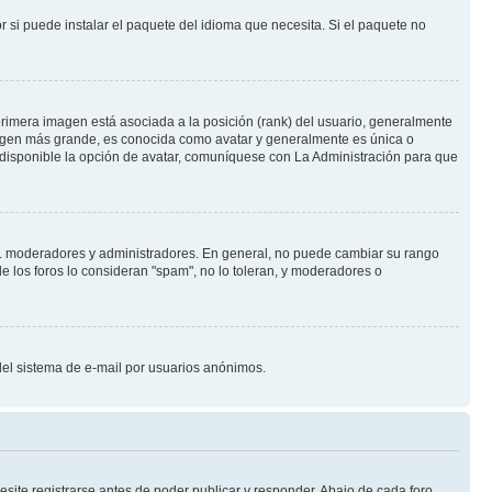
 si puede instalar el paquete del idioma que necesita. Si el paquete no
rimera imagen está asociada a la posición (rank) del usuario, generalmente
imagen más grande, es conocida como avatar y generalmente es única o
 disponible la opción de avatar, comuníquese con La Administración para que
e.j. moderadores y administradores. En general, no puede cambiar su rango
e los foros lo consideran "spam", no lo toleran, y moderadores o
o del sistema de e-mail por usuarios anónimos.
site registrarse antes de poder publicar y responder. Abajo de cada foro