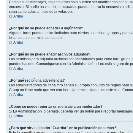
Como en los mensajes, las encuestas solo pueden ser modificadas por su crea
encuesta. Si nadie ha votado, los usuarios pueden borrar la encuesta o edit
sean cambiadas a mitad de la votación.
Arriba
¿Por qué no se puede acceder a algún foro?
Algunos foros pueden estar limitados para ciertos usuarios o grupos y para vi
le conceda el permiso adecuado.
Arriba
¿Por qué no se puede añadir archivos adjuntos?
Los permisos para adjuntar archivos son individuales para cada foro, grupo, 
pueden hacerlo. Comuníquese con La Administración si no está seguro de po
Arriba
¿Por qué recibí una advertencia?
Los administradores de cada foro tienen su propio conjunto de reglas para su
Group no tiene nada que ver con las advertencias dadas en este sitio. Comun
Arriba
¿Cómo se puede reportar un mensaje a un moderador?
Si La Administración lo permite, debería ver un botón para reportar mensajes 
Arriba
¿Para qué sirve el botón "Guardar" en la publicación de temas?
Esto le permitirá guardar borradores que serán completados y enviados más t