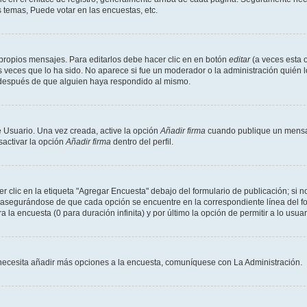
 temas, Puede votar en las encuestas, etc.
propios mensajes. Para editarlos debe hacer clic en en botón
editar
(a veces esta o
 veces que lo ha sido. No aparece si fue un moderador o la administración quién l
s después de que alguien haya respondido al mismo.
 Usuario. Una vez creada, active la opción
Añadir firma
cuando publique un mensaj
sactivar la opción
Añadir firma
dentro del perfil.
clic en la etiqueta "Agregar Encuesta" debajo del formulario de publicación; si no
, asegurándose de que cada opción se encuentre en la correspondiente línea del 
a la encuesta (0 para duración infinita) y por último la opción de permitir a lo usua
Si necesita añadir más opciones a la encuesta, comuníquese con La Administración.