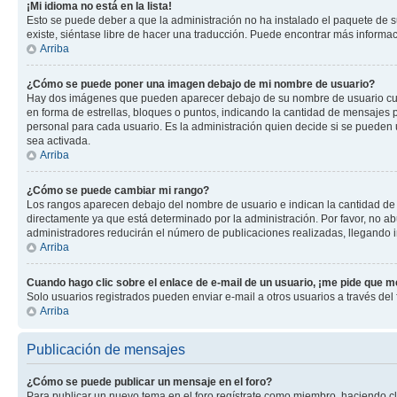
¡Mi idioma no está en la lista!
Esto se puede deber a que la administración no ha instalado el paquete de su
existe, siéntase libre de hacer una traducción. Puede encontrar más informació
Arriba
¿Cómo se puede poner una imagen debajo de mi nombre de usuario?
Hay dos imágenes que pueden aparecer debajo de su nombre de usuario cuando
en forma de estrellas, bloques o puntos, indicando la cantidad de mensajes
personal para cada usuario. Es la administración quien decide si se pueden
sea activada.
Arriba
¿Cómo se puede cambiar mi rango?
Los rangos aparecen debajo del nombre de usuario e indican la cantidad de p
directamente ya que está determinado por la administración. Por favor, no ab
administradores reducirán el número de publicaciones realizadas, llegando i
Arriba
Cuando hago clic sobre el enlace de e-mail de un usuario, ¡me pide que me
Solo usuarios registrados pueden enviar e-mail a otros usuarios a través del f
Arriba
Publicación de mensajes
¿Cómo se puede publicar un mensaje en el foro?
Para publicar un nuevo tema en el foro regístrate como miembro, haciendo cl