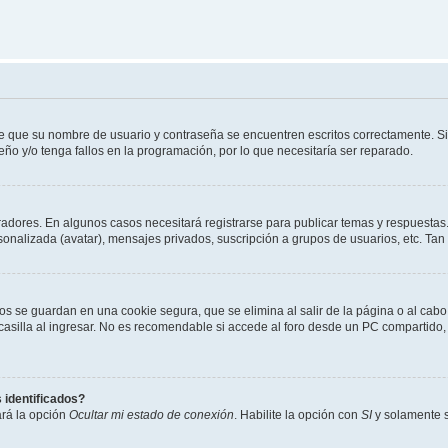
de que su nombre de usuario y contraseña se encuentren escritos correctamente. 
eño y/o tenga fallos en la programación, por lo que necesitaría ser reparado.
radores. En algunos casos necesitará registrarse para publicar temas y respuestas.
rsonalizada (avatar), mensajes privados, suscripción a grupos de usuarios, etc. T
os se guardan en una cookie segura, que se elimina al salir de la página o al cab
lla al ingresar. No es recomendable si accede al foro desde un PC compartido, e.j.
 identificados?
ará la opción
Ocultar mi estado de conexión
. Habilite la opción con
SI
y solamente s