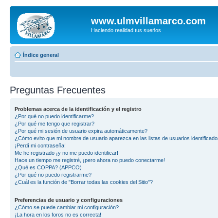
www.ulmvillamarco.com
Haciendo realidad tus sueños
Índice general
Preguntas Frecuentes
Problemas acerca de la identificación y el registro
¿Por qué no puedo identificarme?
¿Por qué me tengo que registrar?
¿Por qué mi sesión de usuario expira automáticamente?
¿Cómo evito que mi nombre de usuario aparezca en las listas de usuarios identificad
¡Perdí mi contraseña!
Me he registrado ¡y no me puedo identificar!
Hace un tiempo me registré, ¡pero ahora no puedo conectarme!
¿Qué es COPPA? (APPCO)
¿Por qué no puedo registrarme?
¿Cuál es la función de "Borrar todas las cookies del Sitio"?
Preferencias de usuario y configuraciones
¿Cómo se puede cambiar mi configuración?
¡La hora en los foros no es correcta!