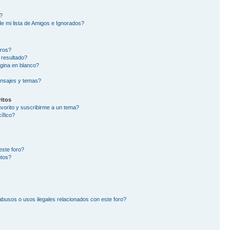
?
e mi lista de Amigos e Ignorados?
oros?
 resultado?
gina en blanco?
nsajes y temas?
itos
avorito y suscribirme a un tema?
ífico?
este foro?
ntos?
busos o usos ilegales relacionados con este foro?