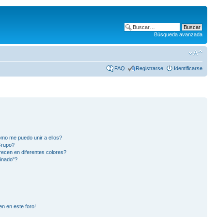
Búsqueda avanzada
FAQ
Registrarse
Identificarse
mo me puedo unir a ellos?
Grupo?
ecen en diferentes colores?
inado"?
en en este foro!